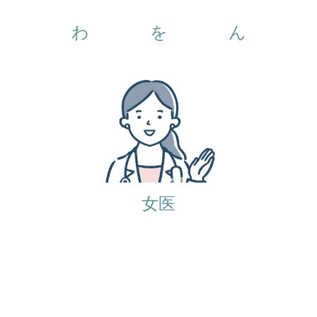
わ
を
ん
女医