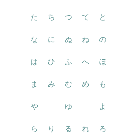
た
ち
つ
て
と
な
に
ぬ
ね
の
は
ひ
ふ
へ
ほ
ま
み
む
め
も
や
ゆ
よ
ら
り
る
れ
ろ