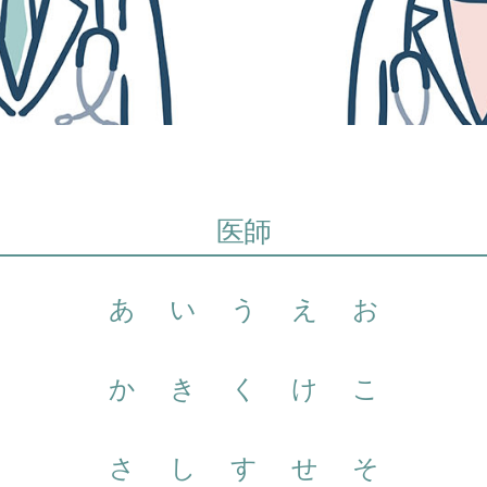
医師
あ
い
う
え
お
か
き
く
け
こ
さ
し
す
せ
そ